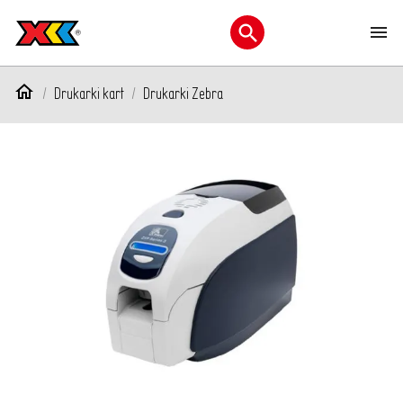
M
Otwórz menu wyszukiwani
Drukarki kart
Drukarki Zebra