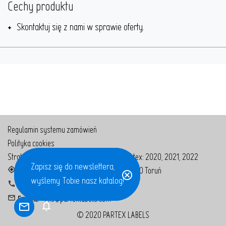
Cechy produktu
Skontaktuj się z nami w sprawie oferty.
Regulamin systemu zamówień
Polityka cookies
Strategia podatkowa grupy kapitałowej Partex:
2020
,
2021
,
2022
Zapisz się do newslettera!
Zapisz się do newslettera,
Adr.:
Bolesława Chrobrego 129, 87-100 Toruń
Zgarnij prezent 🎁
wyślemy Tobie nasz katalog!
Tel.:
+48 56 650 65 40
E-mail:
info@partexlabels.com
notifications
© 2020 PARTEX LABELS