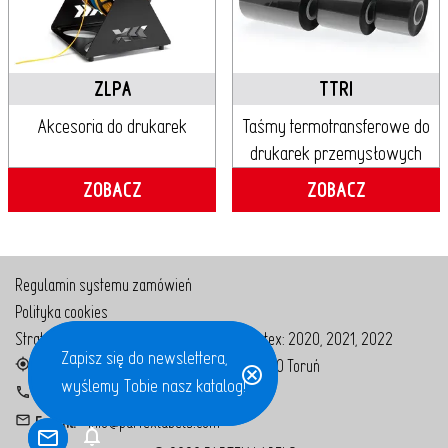
ZLPA
TTRI
Akcesoria do drukarek
Taśmy termotransferowe do
drukarek przemysłowych
ZOBACZ
ZOBACZ
Regulamin systemu zamówień
Polityka cookies
Strategia podatkowa grupy kapitałowej Partex:
2020
,
2021
,
2022
Zapisz się do newslettera!
Zapisz się do newslettera,
Adr.:
Bolesława Chrobrego 129, 87-100 Toruń
Zgarnij prezent 🎁
wyślemy Tobie nasz katalog!
Tel.:
+48 56 650 65 40
E-mail:
info@partexlabels.com
notifications