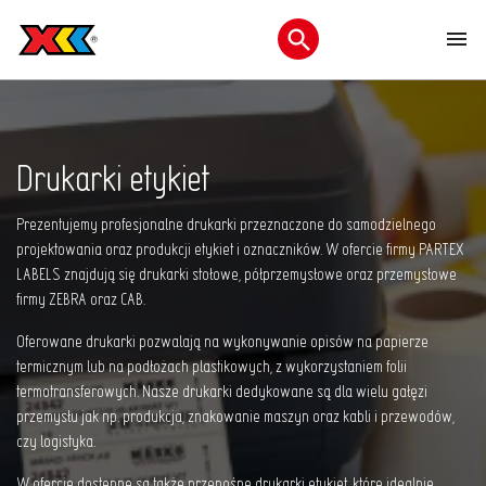
M
Otwórz menu wyszukiwani
Drukarki etykiet
Prezentujemy profesjonalne drukarki przeznaczone do samodzielnego
projektowania oraz produkcji etykiet i oznaczników. W ofercie firmy PARTEX
LABELS znajdują się drukarki stołowe, półprzemysłowe oraz przemysłowe
firmy ZEBRA oraz CAB.
Oferowane drukarki pozwalają na wykonywanie opisów na papierze
termicznym lub na podłożach plastikowych, z wykorzystaniem folii
termotransferowych. Nasze drukarki dedykowane są dla wielu gałęzi
przemysłu jak np. produkcja, znakowanie maszyn oraz kabli i przewodów,
czy logistyka.
W ofercie dostępne są także przenośne drukarki etykiet, które idealnie