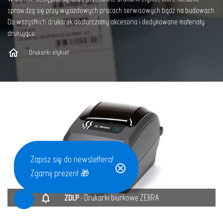
sprawdzą się przy wyjazdowych pracach serwisowych bądź na budowach.
Do wszystkich drukarek dostarczamy akcesoria i dedykowane materiały
drukujące.
Drukarki etykiet
Zapisz się do newslettera,
Zapisz się do newslettera!
wyślemy Tobie nasz katalog!
Zgarnij prezent 🎁
notifications
ZDLP
- Drukarki biurkowe ZEBRA