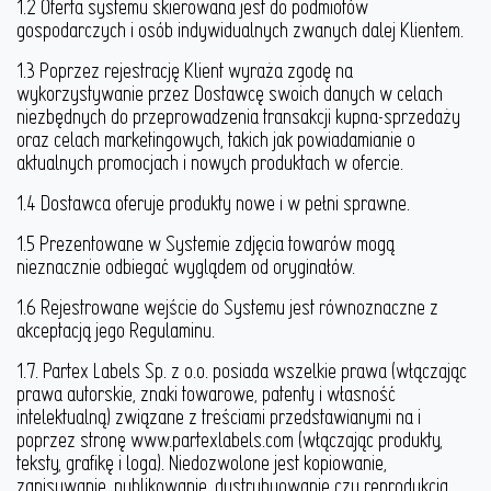
1.2 Oferta systemu skierowana jest do podmiotów
gospodarczych i osób indywidualnych zwanych dalej Klientem.
1.3 Poprzez rejestrację Klient wyraża zgodę na
wykorzystywanie przez Dostawcę swoich danych w celach
niezbędnych do przeprowadzenia transakcji kupna-sprzedaży
oraz celach marketingowych, takich jak powiadamianie o
aktualnych promocjach i nowych produktach w ofercie.
1.4 Dostawca oferuje produkty nowe i w pełni sprawne.
1.5 Prezentowane w Systemie zdjęcia towarów mogą
nieznacznie odbiegać wyglądem od oryginałów.
1.6 Rejestrowane wejście do Systemu jest równoznaczne z
akceptacją jego Regulaminu.
1.7. Partex Labels Sp. z o.o. posiada wszelkie prawa (włączając
prawa autorskie, znaki towarowe, patenty i własność
intelektualną) związane z treściami przedstawianymi na i
poprzez stronę www.partexlabels.com (włączając produkty,
teksty, grafikę i loga). Niedozwolone jest kopiowanie,
zapisywanie, publikowanie, dystrybuowanie czy reprodukcja