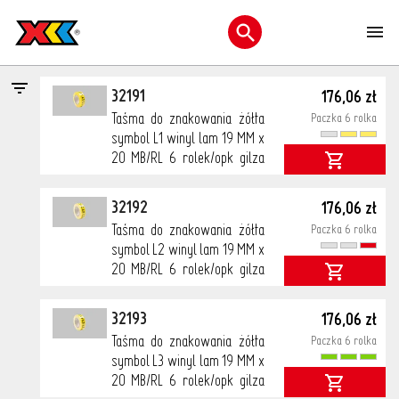
>
>
Wszystkie kategorie
Etykiety z nadrukiem
FCM - Taśmy do
M
znakowania faz
Otwórz menu wyszukiwani
cena netto
32191
176,06 zł
Taśma do znakowania żółta
Paczka 6 rolka
symbol L1 winyl lam 19 MM x
20 MB/RL 6 rolek/opk gilza
38
32192
176,06 zł
Taśma do znakowania żółta
Paczka 6 rolka
symbol L2 winyl lam 19 MM x
20 MB/RL 6 rolek/opk gilza
38
32193
176,06 zł
Taśma do znakowania żółta
Paczka 6 rolka
symbol L3 winyl lam 19 MM x
20 MB/RL 6 rolek/opk gilza