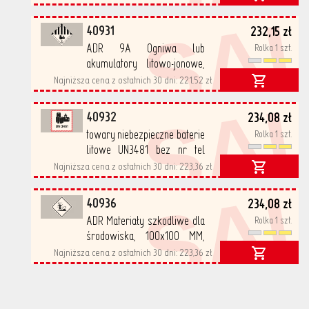
SA
samoprzylepne, PP
500/rolka
40931
232,15 zł
ADR 9A Ogniwa lub
Rolka 1 szt.
akumulatory litowo-jonowe,
100x100 MM,
Najniższa cena z ostatnich 30 dni:
221,52 zł
SA
samoprzylepne, PP
500/rolka
40932
234,08 zł
towary niebezpieczne baterie
Rolka 1 szt.
litowe UN3481 bez nr tel
100X100 MM PP 500 SZT/RL
Najniższa cena z ostatnich 30 dni:
223,36 zł
SA
40936
234,08 zł
ADR Materiały szkodliwe dla
Rolka 1 szt.
środowiska, 100x100 MM,
samoprzylepne, PP
Najniższa cena z ostatnich 30 dni:
223,36 zł
500/rolka