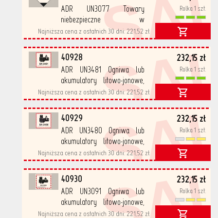
SA
ADR UN3077 Towary
Rolka 1 szt.
niebezpieczne w
ograniczonych ilościach,
Najniższa cena z ostatnich 30 dni:
221,52 zł
SA
100x100 MM,
samoprzylepne, PP
40928
232,15 zł
500/rolka
ADR UN3481 Ogniwa lub
Rolka 1 szt.
akumulatory litowo-jonowe,
100x100 MM,
Najniższa cena z ostatnich 30 dni:
221,52 zł
SA
samoprzylepne, PP
500/rolka
40929
232,15 zł
ADR UN3480 Ogniwa lub
Rolka 1 szt.
akumulatory litowo-jonowe,
100x100 MM,
Najniższa cena z ostatnich 30 dni:
221,52 zł
SA
samoprzylepne, PP
500/rolka
40930
232,15 zł
ADR UN3091 Ogniwa lub
Rolka 1 szt.
akumulatory litowo-jonowe,
100x100 MM,
Najniższa cena z ostatnich 30 dni:
221,52 zł