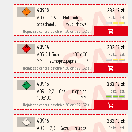
SA
samoprzylepne, PP
500/rolka
40913
232,15 zł
ADR 1.6 Materiały i
Rolka 1 szt.
przedmioty wybuchowe,
100x100 MM,
Najniższa cena z ostatnich 30 dni:
221,52 zł
SA
samoprzylepne, PP
500/rolka
40914
232,15 zł
ADR 2.1 Gazy palne, 100x100
Rolka 1 szt.
MM, samoprzylepne, PP
500/rolka
Najniższa cena z ostatnich 30 dni:
221,52 zł
SA
40915
232,15 zł
ADR 2,2 Gazy niepalne,
Rolka 1 szt.
100x100 MM,
samoprzylepne, PP
Najniższa cena z ostatnich 30 dni:
221,52 zł
500/rolka
40916
232,15 zł
ADR 2,3 Gazy trujące,
Rolka 1 szt.