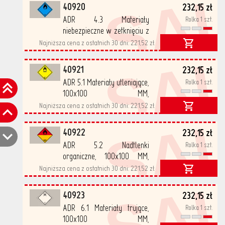
SA
40920
232,15 zł
ADR 4.3 Materiały
Rolka 1 szt.
niebezpieczne w zetknięciu z
wodą 100x100 MM,
Najniższa cena z ostatnich 30 dni:
221,52 zł
SA
samoprzylepne, PP
500/rolka
40921
232,15 zł
ADR 5.1 Materiały utleniające,
Rolka 1 szt.
100x100 MM,
samoprzylepne, PP
Najniższa cena z ostatnich 30 dni:
221,52 zł
SA
500/rolka
40922
232,15 zł
ADR 5.2 Nadtlenki
Rolka 1 szt.
organiczne, 100x100 MM,
samoprzylepne, PP
Najniższa cena z ostatnich 30 dni:
221,52 zł
SA
500/rolka
40923
232,15 zł
ADR 6.1 Materiały trujące,
Rolka 1 szt.
100x100 MM,