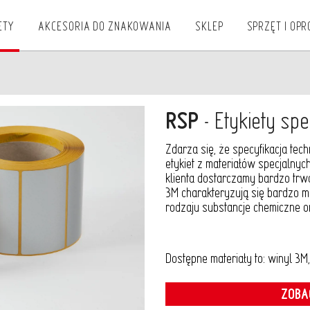
ETY
AKCESORIA DO ZNAKOWANIA
SKLEP
SPRZĘT I OP
RSP
- Etykiety sp
Zdarza się, że specyfikacja te
etykiet z materiałów specjalnyc
klienta dostarczamy bardzo trwa
3M charakteryzują się bardzo 
rodzaju substancje chemiczne o
Dostępne materiały to: winyl 3M,
ZOBA