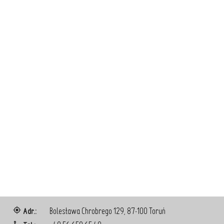
Adr.:
Bolesława Chrobrego 129, 87-100 Toruń