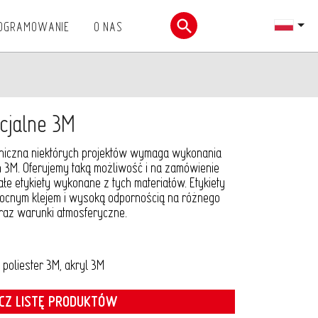
ROGRAMOWANIE
O NAS
Otwórz menu wyszukiwania
ecjalne 3M
chniczna niektórych projektów wymaga wykonania
h 3M. Oferujemy taką możliwość i na zamówienie
łe etykiety wykonane z tych materiałów. Etykiety
mocnym klejem i wysoką odpornością na różnego
raz warunki atmosferyczne.
 poliester 3M, akryl 3M
CZ LISTĘ PRODUKTÓW