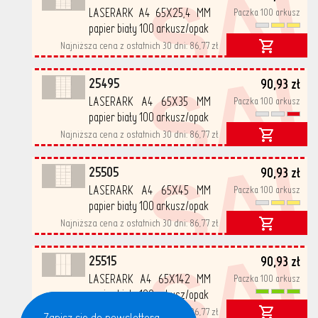
SA
LASERARK A4 65X25,4 MM
Paczka 100 arkusz
papier biały 100 arkusz/opak
Najniższa cena z ostatnich 30 dni:
86,77 zł
SA
25495
90,93 zł
LASERARK A4 65X35 MM
Paczka 100 arkusz
papier biały 100 arkusz/opak
Najniższa cena z ostatnich 30 dni:
86,77 zł
SA
25505
90,93 zł
LASERARK A4 65X45 MM
Paczka 100 arkusz
papier biały 100 arkusz/opak
Najniższa cena z ostatnich 30 dni:
86,77 zł
SA
25515
90,93 zł
LASERARK A4 65X142 MM
Paczka 100 arkusz
papier biały 100 arkusz/opak
Najniższa cena z ostatnich 30 dni:
86,77 zł
Zapisz się do newslettera!
Zapisz się do newslettera,