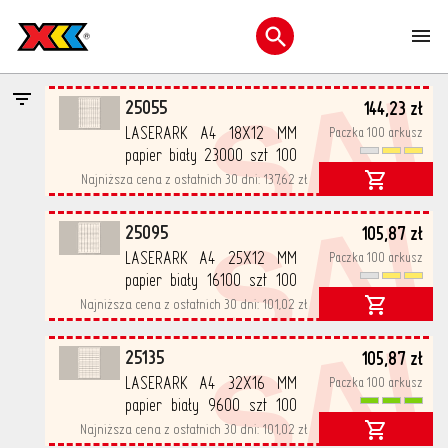
>
>
Wszystkie kategorie
Etykiety na arkuszach A4
APA -
M
Papierowe etykiety na arkuszach A4
Otwórz menu wyszukiwani
SA
cena netto
25055
144,23 zł
LASERARK A4 18X12 MM
Paczka 100 arkusz
papier biały 23000 szt 100
arkusz/opak
Najniższa cena z ostatnich 30 dni:
137,62 zł
SA
25095
105,87 zł
LASERARK A4 25X12 MM
Paczka 100 arkusz
papier biały 16100 szt 100
arkusz/opak
Najniższa cena z ostatnich 30 dni:
101,02 zł
SA
25135
105,87 zł
LASERARK A4 32X16 MM
Paczka 100 arkusz
papier biały 9600 szt 100
arkusz/opak
Najniższa cena z ostatnich 30 dni:
101,02 zł