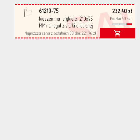
SA
61210-75
232,40 zł
kieszeń na etykiete 210x75
Paczka 50 szt.
MM na regał z siatki drucianej
50 szt/opak
Najniższa cena z ostatnich 30 dni:
221,76 zł