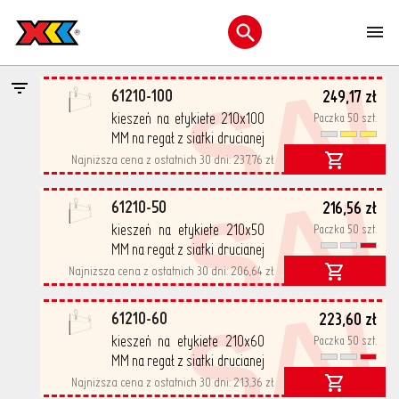
>
>
Wszystkie kategorie
Kieszenie i uchwyty etykiet
WLH3 -
M
Uchwyty etykiet do regałów siatkowych
Otwórz menu wyszukiwani
SA
cena netto
61210-100
249,17 zł
kieszeń na etykiete 210x100
Paczka 50 szt.
MM na regał z siatki drucianej
50 szt/opak
Najniższa cena z ostatnich 30 dni:
237,76 zł
SA
61210-50
216,56 zł
kieszeń na etykiete 210x50
Paczka 50 szt.
MM na regał z siatki drucianej
50 szt/opak
Najniższa cena z ostatnich 30 dni:
206,64 zł
SA
61210-60
223,60 zł
kieszeń na etykiete 210x60
Paczka 50 szt.
MM na regał z siatki drucianej
50 szt/opak
Najniższa cena z ostatnich 30 dni:
213,36 zł