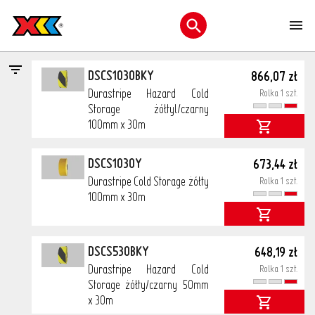
>
>
Wszystkie kategorie
Taśmy do znakowania
TWWD - Taśmy
M
DuraStripe
Otwórz menu wyszukiwani
cena netto
DSCS1030BKY
866,07 zł
Durastripe Hazard Cold
Rolka 1 szt.
Storage żółtyl/czarny
100mm x 30m
DSCS1030Y
673,44 zł
Durastripe Cold Storage żółty
Rolka 1 szt.
100mm x 30m
DSCS530BKY
648,19 zł
Durastripe Hazard Cold
Rolka 1 szt.
Storage żółty/czarny 50mm
x 30m