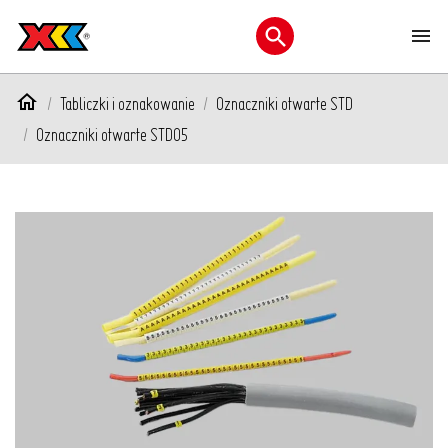
M
Otwórz menu wyszukiwani
Tabliczki i oznakowanie
Oznaczniki otwarte STD
Oznaczniki otwarte STD05